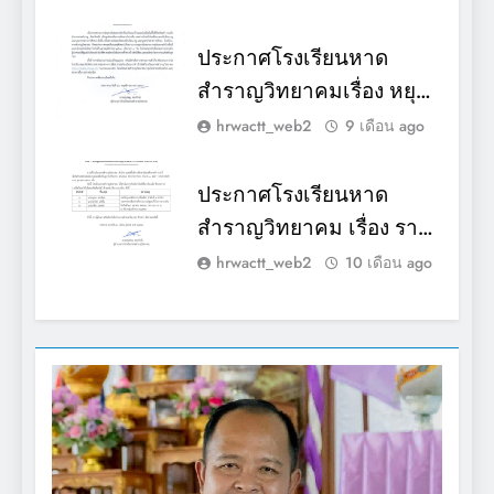
๒) วันที่ ๒๖ พฤศจิกายน
พ.ศ. ๒๕๖๘
ประกาศโรงเรียนหาด
สำราญวิทยาคมเรื่อง หยุด
เรียนเหตุพิเศษ (เนื่องจาก
hrwactt_web2
9 เดือน ago
ภาวะอุทกภัยสถานการณ์
ฝนตกหนักในพื้นที่และ
ประกาศโรงเรียนหาด
บริเวณใกล้เคียง)วันที่ ๒๕
สำราญวิทยาคม เรื่อง ราย
พฤศจิกายน พ.ศ. ๒๕๖๘
ชื่อผู้สิทธิ์สอบคัดเลือกเพื่อ
hrwactt_web2
10 เดือน ago
เป็นลูกจ้างชั่วคราว
ตำแหน่ง นักการภารโรง