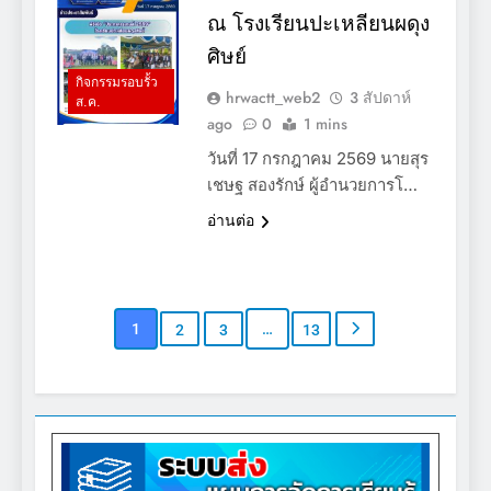
ณ โรงเรียนปะเหลียนผดุง
ศิษย์
กิจกรรมรอบรั้ว
hrwactt_web2
3 สัปดาห์
ส.ค.
ago
0
1 mins
วันที่ 17 กรกฎาคม 2569 นายสุร
เชษฐ สองรักษ์ ผู้อำนวยการโ…
อ่านต่อ
1
…
2
3
13