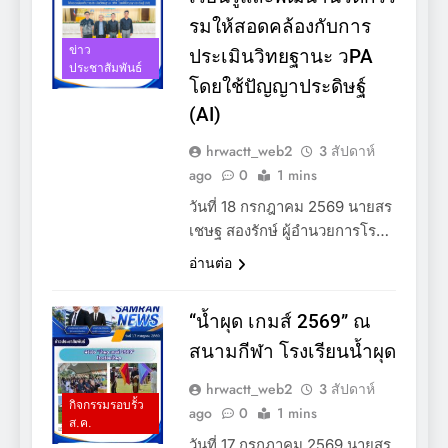
รมให้สอดคล้องกับการ
ข่าว
ประเมินวิทยฐานะ วPA
ประชาสัมพันธ์
โดยใช้ปัญญาประดิษฐ์
(AI)
hrwactt_web2
3 สัปดาห์
ago
0
1 mins
วันที่ 18 กรกฎาคม 2569 นายสร
เชษฐ สองรักษ์ ผู้อำนวยการโร…
อ่านต่อ
“น้ำผุด เกมส์ 2569” ณ
สนามกีฬา โรงเรียนน้ำผุด
hrwactt_web2
3 สัปดาห์
กิจกรรมรอบรั้ว
ago
0
1 mins
ส.ค.
วันที่ 17 กรกฎาคม 2569 นายสุร