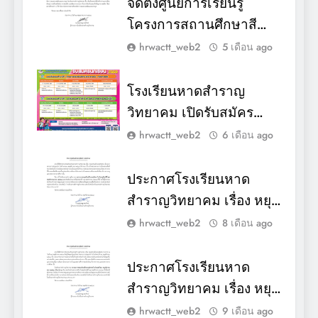
จัดตั้งศูนย์การเรียนรู้
โครงการสถานศึกษาสี
ขาวปลอดยาเสพติดและ
hrwactt_web2
5 เดือน ago
อบายมุข
โรงเรียนหาดสำราญ
วิทยาคม เปิดรับสมัคร
นักเรียนเข้าเรียนต่อใน
hrwactt_web2
6 เดือน ago
ระดับชั้นมัธยมศึกษาปีที่ 1
และ 4 ปีการศึกษา 2569
ประกาศโรงเรียนหาด
สำราญวิทยาคม เรื่อง หยุด
เรียนด้วยเหตุพิเศษ (ฉบับที่
hrwactt_web2
8 เดือน ago
๓) วันที่ ๒๗ พฤศจิกายน
พ.ศ. ๒๕๖๘
ประกาศโรงเรียนหาด
สำราญวิทยาคม เรื่อง หยุด
เรียนด้วยเหตุพิเศษ (ฉบับที่
hrwactt_web2
9 เดือน ago