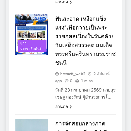
อ่านต่อ
ฟันสะอาด เหงือกแข็ง
แรง”เพื่อถวายเป็นพระ
ราชกุศลเนื่องในวันคล้าย
ข่าว
วันเสด็จสวรรคต สมเด็จ
ประชาสัมพันธ์
พระศรีนครินทราบรมราช
ชนนี
hrwactt_web2
2 สัปดาห์
ago
0
1 mins
วันที่ 23 กรกฎาคม 2569 นายสุร
เชษฐ สองรักษ์ ผู้อำนวยการโ…
อ่านต่อ
การจัดสอบกลางภาค