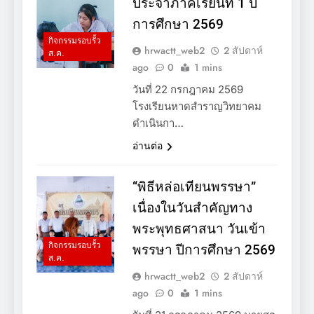
ประจำภาคเรียนที่ 1 ปี
การศึกษา 2569
กิจกรรมรอบรั้ว
hrwactt_web2
2 สัปดาห์
ส.ค.
ago
0
1 mins
วันที่ 22 กรกฎาคม 2569
โรงเรียนหาดสำราญวิทยาคม
ดำเนินกา…
อ่านต่อ
“พิธีหล่อเทียนพรรษา”
เนื่องในวันสำคัญทาง
พระพุทธศาสนา วันเข้า
กิจกรรมรอบรั้ว
พรรษา ปีการศึกษา 2569
ส.ค.
hrwactt_web2
2 สัปดาห์
ago
0
1 mins