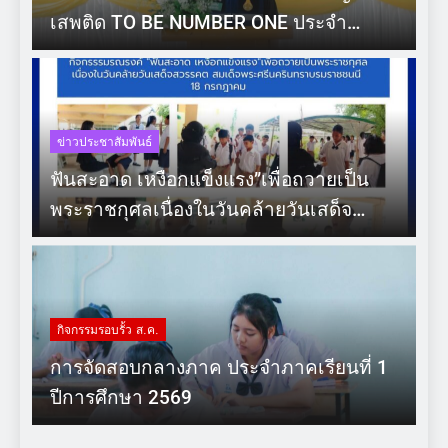
เสพติด TO BE NUMBER ONE ประจำ
ปีงบประมาณ 2569
ข่าวประชาสัมพันธ์
ฟันสะอาด เหงือกแข็งแรง”เพื่อถวายเป็น
พระราชกุศลเนื่องในวันคล้ายวันเสด็จ
สวรรคต สมเด็จพระศรีนครินทราบรมราช
ชนนี
กิจกรรมรอบรั้ว ส.ค.
การจัดสอบกลางภาค ประจำภาคเรียนที่ 1
ปีการศึกษา 2569