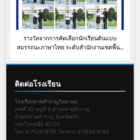
รางวัลจากการคัดเลือกนักเรียนต้นแบบ
ขอ
สมรรถนะภาษาไทย ระดับสำนักงานเขตพื้นที่
ร
การศึกษา ประจำปี 2569
ลำด
(
ติดต่อโรงเรียน
โรงเรียนหาดสำราญวิทยาคม
เลขที่ 42 หมู่ที่ 9 ตำบลหาดสำราญ
อำเภอหาดสำราญ จังหวัดตรัง
รหัสไปรษณีย์ 92120
โทร 0-7520-8791 โทรสาร 0-7520-8792